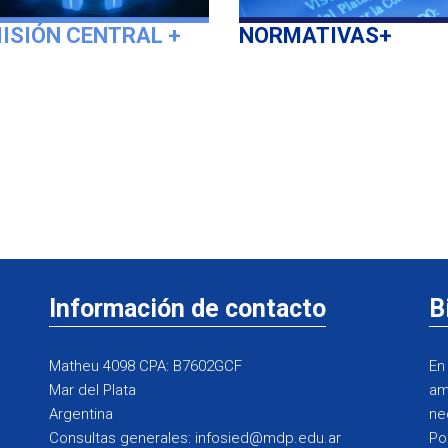
ISIÓN CENTRAL
+
NORMATIVAS
+
Información de contacto
B
Matheu 4098 CPA: B7602GCF
En
Mar del Plata
am
Argentina
ne
Consultas generales: infosied@mdp.edu.ar
Po