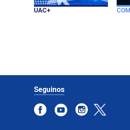
UAC
+
COM
Seguinos