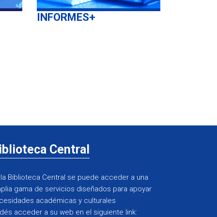
INFORMES
+
iblioteca Central
 la Biblioteca Central se puede acceder a una
plia gama de servicios diseñados para apoyar
cesidades académicas y culturales
dés acceder a su web en el siguiente link: